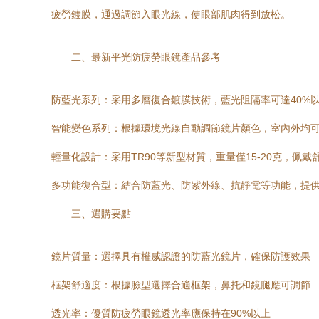
疲勞鍍膜，通過調節入眼光線，使眼部肌肉得到放松。
二、最新平光防疲勞眼鏡產品參考
防藍光系列：采用多層復合鍍膜技術，藍光阻隔率可達40%
智能變色系列：根據環境光線自動調節鏡片顏色，室內外均
輕量化設計：采用TR90等新型材質，重量僅15-20克，佩戴
多功能復合型：結合防藍光、防紫外線、抗靜電等功能，提
三、選購要點
鏡片質量：選擇具有權威認證的防藍光鏡片，確保防護效果
框架舒適度：根據臉型選擇合適框架，鼻托和鏡腿應可調節
透光率：優質防疲勞眼鏡透光率應保持在90%以上