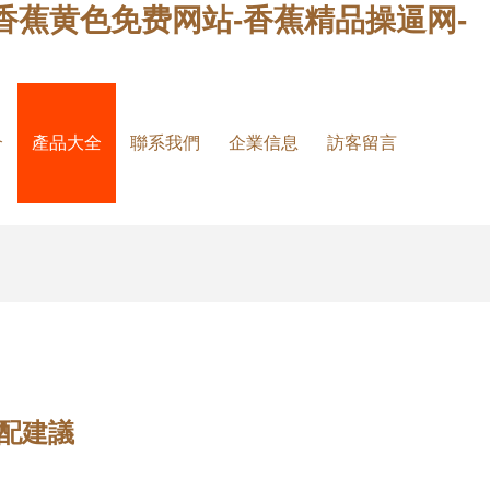
香蕉黄色免费网站-香蕉精品操逼网-
介
產品大全
聯系我們
企業信息
訪客留言
配建議