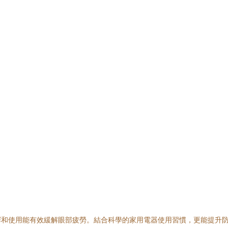
力
擇和使用能有效緩解眼部疲勞。結合科學的家用電器使用習慣，更能提升